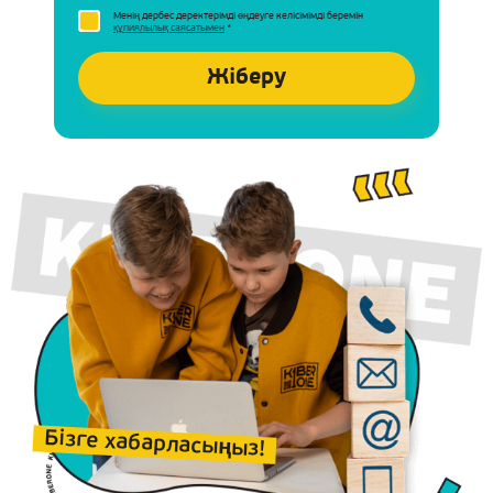
Менің дербес деректерімді өңдеуге келісімімді беремін
құпиялылық саясатымен
*
Бізге хабарласыңыз!