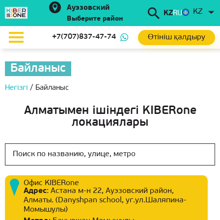
Ауэзовский
KZ
KZ
RU
Выберите район
Өтініш қалдыру
+7(707)837-47-74
Байланыс
Негізгі
/
Байланыс
Алматымен ішіндегі KIBERone
локациялары
Офис KIBERone
Адрес
:
Астана м-н 22, Ауэзовский район,
Алматы. (Danyshpan school, уг.ул.Шаляпина-
Момышулы)