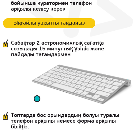
бойынша куратормен телефон
арқылы келісу керек
Ыңғайлы уақытты таңдаңыз
Сабақтар 2 астрономиялық сағатқа
созылады 15 минуттық үзіліс және
пайдалы тағамдармен
Топтарда бос орындардың болуы туралы
телефон арқылы немесе форма арқылы
біліңіз: