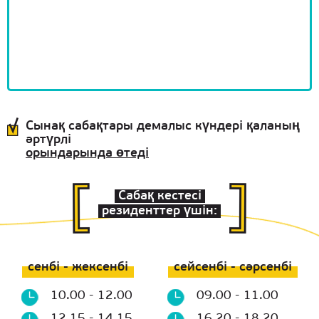
Сынақ сабақтары демалыс күндері қаланың
әртүрлі
орындарында өтеді
Сабақ кестесі
резиденттер үшін:
сенбі - жексенбі
сейсенбі - сәрсенбі
10.00 - 12.00
09.00 - 11.00
12.15 - 14.15
16.20 - 18.20