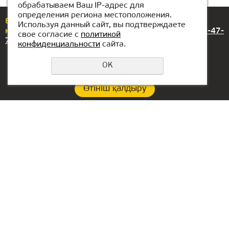
обрабатываем Ваш IP-адрес для
определения региона местоположения.
Егер сізде сұрақтар немесе ұсыныстар болса, бізге
Используя данный сайт, вы подтверждаете
мына нөмірлер арқылы хабарласыңыз:
+7(707)837-47-
свое согласие с
политикой
74
конфиденциальности
сайта.
OK
Өтініш қалдыру
Құпиялылық саясаты
Байланыс:
Сербиядағы кеңсе:
Тел.:
+7(707)837-47-74
Aleksandra Stamboliskog
13a
Алматыдағы орындар
Белград, Сербия
БАӘ-дегі кеңсе:
Lake Tower, Mazaya
Business Center AA1, 36-