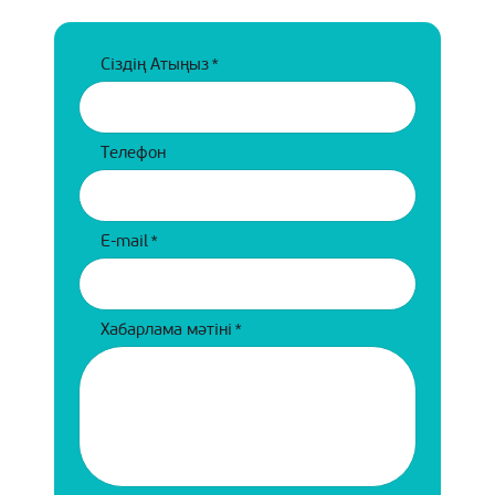
Сіздің Атыңыз
*
Телефон
E-mail
*
Хабарлама мәтіні
*