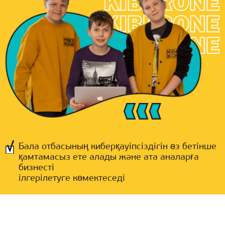
Бала отбасының киберқауіпсіздігін өз бетінше
қамтамасыз ете алады және ата аналарға
бизнесті
ілгерілетуге көмектеседі