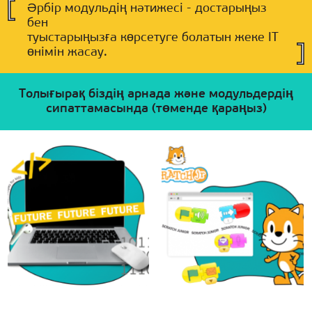
Әрбір модульдің нәтижесі - достарыңыз
бен
туыстарыңызға көрсетуге болатын жеке ІТ
өнімін жасау.
Толығырақ біздің арнада және модульдердің
сипаттамасында (төменде қараңыз)