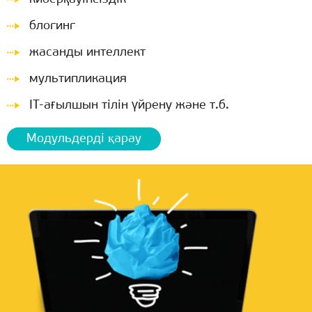
блогинг
жасанды интеллект
мультипликация
IT-ағылшын тілін үйрену және т.б.
Модульдерді қарау