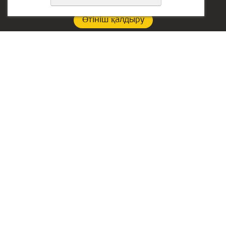
Өтініш қалдыру
Құпиялылық саясаты
Байланыс:
Сербиядағы кеңсе:
Тел.:
+7(707)837-47-74
Aleksandra Stamboliskog
13a
Алматыдағы орындар
Белград, Сербия
БАӘ-дегі кеңсе:
Lake Tower, Mazaya
Business Center AA1, 36-
қабат
Дубай, Жумейра
Ресейдегі кеңсе:
Екатеринбург қ.,
Сакко мен Ванцетти
көшесі, 64, 301-кеңсе