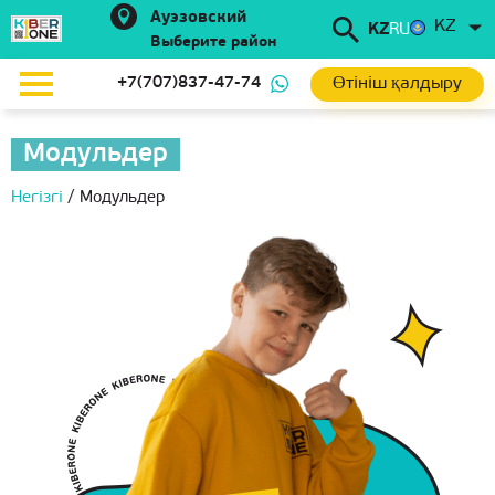
Ауэзовский
KZ
KZ
RU
Выберите район
Өтініш қалдыру
+7(707)837-47-74
Модульдер
Негізгі
/
Модульдер