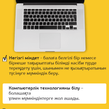
Негізгі міндет
- балаға белгілі бір немесе
бірнеше тақырыптағы білімді кәсіби түрде
тереңдету үшін, шынымен не қызықтыратынын
түсінуге мүмкіндік беру.
Компьютерлік технологияны білу
–
болашақта
үлкен мүмкіндіктерге жол ашады.