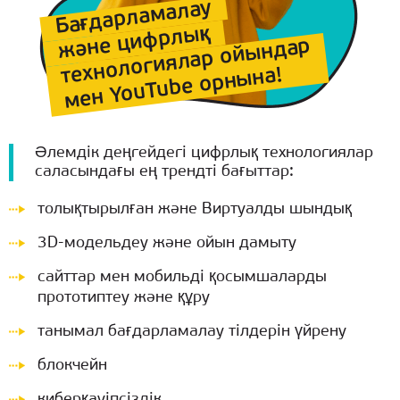
Бағдарламалау
және цифрлық
технологиялар ойындар
мен YouTube орнына!
Әлемдік деңгейдегі цифрлық технологиялар
саласындағы ең трендті бағыттар:
толықтырылған және Виртуалды шындық
3D-модельдеу және ойын дамыту
сайттар мен мобильді қосымшаларды
прототиптеу және құру
танымал бағдарламалау тілдерін үйрену
блокчейн
киберқауіпсіздік