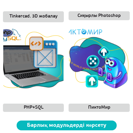
Сиқырлы Photoshop
Tinkercad. 3D жобалау
PHP+SQL
ПиктоМир
Барлық модульдерді көрсету