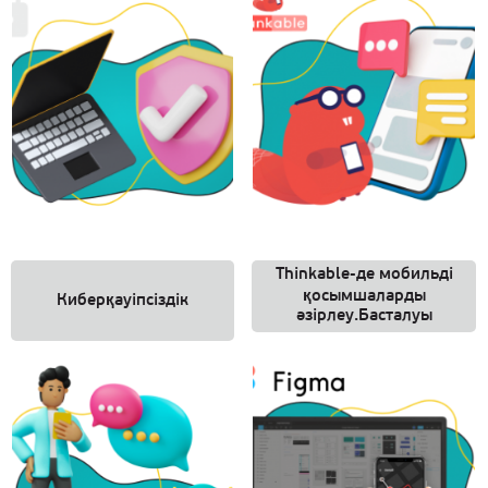
Thinkable-де мобильді
қосымшаларды
Киберқауіпсіздік
әзірлеу.Басталуы