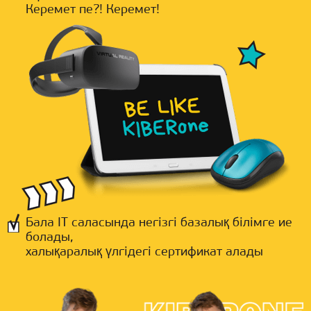
Керемет пе?! Керемет!
Бала IT саласында негізгі базалық білімге ие
болады,
халықаралық үлгідегі сертификат алады