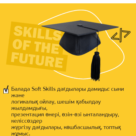
Балада Soft Skills дағдылары дамиды: сыни
және
логикалық ойлау, шешім қабылдау
жылдамдығы,
презентация өнері, өзін-өзі ынталандыру,
келіссөздер
жүргізу дағдылары, көшбасшылық, топтық
жұмыс.