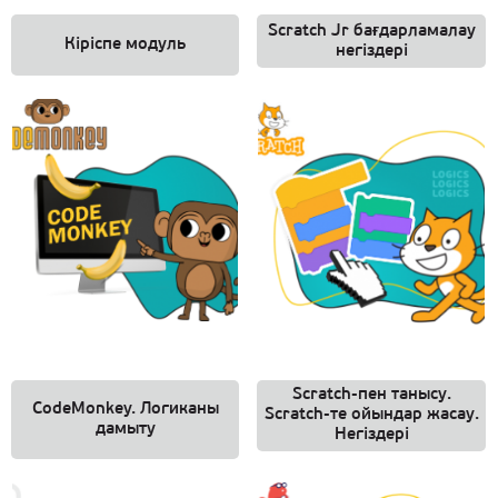
Scratch Jr бағдарламалау
Кіріспе модуль
негіздері
Scratch-пен танысу.
CodeMonkey. Логиканы
Scratch-те ойындар жасау.
дамыту
Негіздері