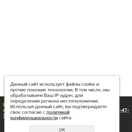
Данный сайт использует файлы cookie и
прочие похожие технологии. В том числе, мы
обрабатываем Ваш IP-адрес для
определения региона местоположения.
Егер сізде сұрақтар немесе ұсыныстар болса, бізге
Используя данный сайт, вы подтверждаете
мына нөмірлер арқылы хабарласыңыз:
+7(707)837-47-
свое согласие с
политикой
74
конфиденциальности
сайта.
OK