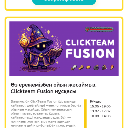
Өз ережемізбен ойын жасаймыз.
Clickteam Fusion нұсқасы
Бала кәсіби ClickTeam Fusion құралында
Күндер
кейіпкері, деңгейлері және логикасы бар өз
15.06 - 19.06
ойынын жасайды. Ойын механикасын
13.07 - 17.07
ойлап тауып, ережелер құрып,
10.08 - 14.08
кейіпкерлерді жандандырады. Бұл —
логиканы жаттықтыру және идеядан
нәтижеге дейін цифрлық өнім жасаудың