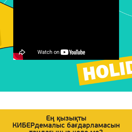
Ең қызықты
КИБЕРдемалыс бағдарламасын