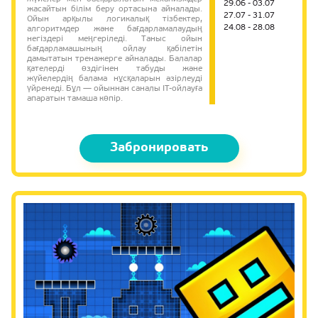
29.06 - 03.07
жасайтын білім беру ортасына айналады.
27.07 - 31.07
Ойын арқылы логикалық тізбектер,
24.08 - 28.08
алгоритмдер және бағдарламалаудың
негіздері меңгеріледі. Таныс ойын
бағдарламашының ойлау қабілетін
дамытатын тренажерге айналады. Балалар
қателерді өздігінен табуды және
жүйелердің балама нұсқаларын әзірлеуді
үйренеді. Бұл — ойыннан саналы IT-ойлауға
апаратын тамаша көпір.
Забронировать