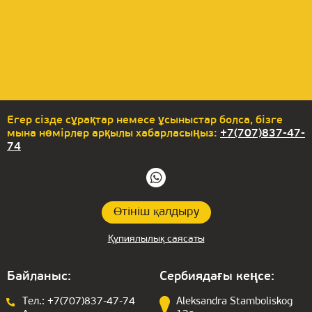
Егер сізде сұрақтар немесе ұсыныстар болса, бізге
мына нөмірлер арқылы хабарласыңыз:
+7(707)837-47-
74
Өтініш қалдыру
Құпиялылық саясаты
Байланыс:
Сербиядағы кеңсе:
Тел.:
+7(707)837-47-74
Aleksandra Stamboliskog