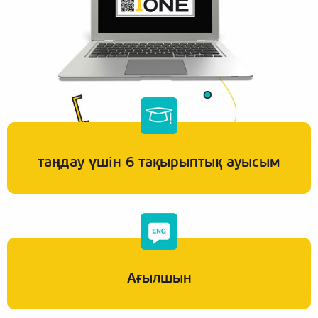
таңдау үшін 6 тақырыптық ауысым
Ағылшын