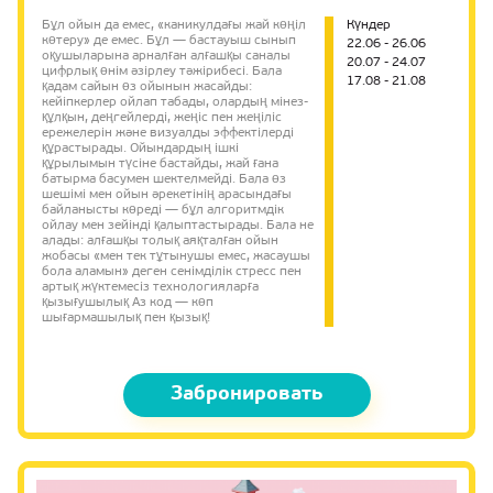
Бұл ойын да емес, «каникулдағы жай көңіл
Күндер
көтеру» де емес. Бұл — бастауыш сынып
22.06 - 26.06
оқушыларына арналған алғашқы саналы
20.07 - 24.07
цифрлық өнім әзірлеу тәжірибесі. Бала
17.08 - 21.08
қадам сайын өз ойынын жасайды:
кейіпкерлер ойлап табады, олардың мінез-
құлқын, деңгейлерді, жеңіс пен жеңіліс
ережелерін және визуалды эффектілерді
құрастырады. Ойындардың ішкі
құрылымын түсіне бастайды, жай ғана
батырма басумен шектелмейді. Бала өз
шешімі мен ойын әрекетінің арасындағы
байланысты көреді — бұл алгоритмдік
ойлау мен зейінді қалыптастырады. Бала не
алады: алғашқы толық аяқталған ойын
жобасы «мен тек тұтынушы емес, жасаушы
бола аламын» деген сенімділік стресс пен
артық жүктемесіз технологияларға
қызығушылық Аз код — көп
шығармашылық пен қызық!
Забронировать