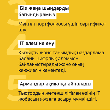
Біз жаңа шыңдарды
бағындырамыз
Мектеп портфолиосы
үшін сертификат
алу.
IT әлеміне ену
Қызықты және танымдық бағдарлама
баланы цифрлық әлеммен
байланыстырады және оның
көкжиегін кеңейтеді.
Армандар ақиқатқа айналады
Тьютордың жетекшілігімен өзінің IT
жобасын жүзеге асыру мүмкіндігі.