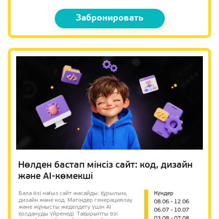
Забронировать
Нөлден бастап мінсіз сайт: код, дизайн
және AI-көмекші
Бала өзі нағыз сайт жасайды: құрылым,
Күндер
дизайн және код. Мәтіндер генерациялау
08.06 - 12.06
және жұмысты жеделдету үшін AI
06.07 - 10.07
қолдануды үйренеді. Тақырыпты өзі
03.08 - 07.08