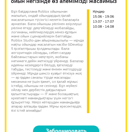
ойын негізінде өз әлемімізді жасаймыз
Бұл бағдарлама Roblox ойынынан
Күндер
жалығып, ондай ойындардың қалай
15.06 - 19.06
жасалатынын түсінгісі келетін балаларға
13.07 - 17.07
арналған. Бала ойыншы рөлінен әзірлеуші
10.08 - 14.08
рөліне өтеді: деңгейлерді жобалайды,
логиканы, кейіпкерлердің мінез-құлқын
және ойын сценарийлерін баптайды.
Roblox Studio-дан айырмашылығы — мұнда
нақты ойындар жасалатын кәсіби GDevelop
5 қозғалтқышы қолданылады. Бала
алгоритмдік ойлауды, себеп-салдар
байланыстарын меңгеріп, жобаны
нәтижеге дейін жеткізуді үйренеді. Балалар
идеяны кезеңдерге бөлуді, қателерді
табуды, тестілеуді және өнімін жетілдіруді
үйренеді. Мұнда шексіз «уақыт өткізу» жоқ
— әр қадам саналы түрде жасалады:
механика не үшін қажет, ол қалай жұмыс
істейді, ойыншы не сезінеді. Бұл жүйелі
ойлау мен дербестік дағдыларын
қалыптастырады — IT және болашақтың
креативті мамандықтары үшін негізгі
құзыреттер. Көңіл көтеруден мамандыққа
апарар алғашқы қадам. Мұны ересектердің
өзі істей алмайды!
Забронировать