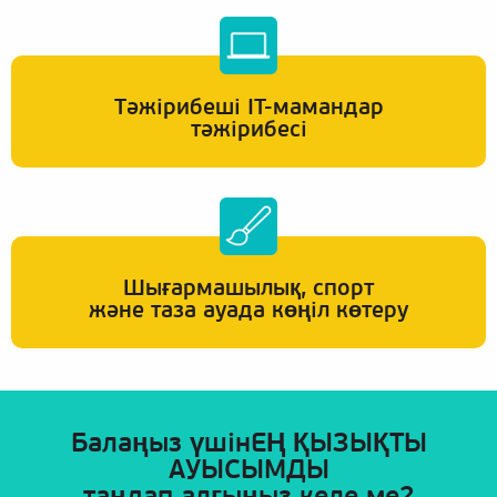
Тәжірибеші IT-мамандар
тәжірибесі
Шығармашылық, спорт
және таза ауада көңіл көтеру
Балаңыз үшінЕҢ ҚЫЗЫҚТЫ
АУЫСЫМДЫ