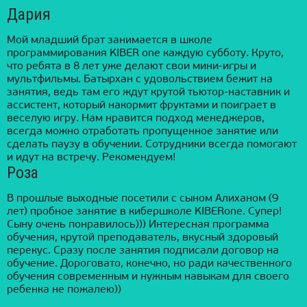
Дария
Мой младший брат занимается в школе
программирования KIBER one каждую субботу. Круто,
что ребята в 8 лет уже делают свои мини-игры и
мультфильмы. Батырхан с удовольствием бежит на
занятия, ведь там его ждут крутой тьютор-наставник и
ассистент, который накормит фруктами и поиграет в
веселую игру. Нам нравится подход менеджеров,
всегда можно отработать пропущенное занятие или
сделать паузу в обучении. Сотрудники всегда помогают
и идут на встречу. Рекомендуем!
Роза
В прошлые выходные посетили с сыном Алиханом (9
лет) пробное занятие в кибершколе KIBERone. Супер!
Сыну очень понравилось))) Интересная программа
обучения, крутой преподаватель, вкусный здоровый
перекус. Сразу после занятия подписали договор на
обучение. Дороговато, конечно, но ради качественного
обучения современным и нужным навыкам для своего
ребенка не пожалею))