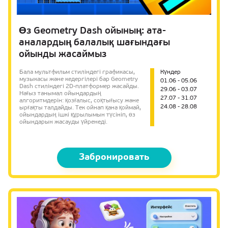
Өз Geometry Dash ойының: ата-
аналардың балалық шағындағы
ойынды жасаймыз
Бала мультфильм стиліндегі графикасы,
Күндер
музыкасы және кедергілері бар Geometry
01.06 - 05.06
Dash стиліндегі 2D-платформер жасайды.
29.06 - 03.07
Нағыз танымал ойындардың
27.07 - 31.07
алгоритмдерін: қозғалыс, соқтығысу және
24.08 - 28.08
ырғақты талдайды. Тек ойнап қана қоймай,
ойындардың ішкі құрылымын түсініп, өз
ойындарын жасауды үйренеді.
Забронировать