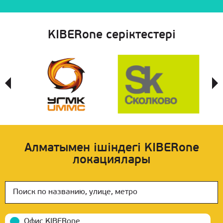
KIBERone cеріктестері
Алматымен ішіндегі KIBERone
локациялары
Офис KIBERone