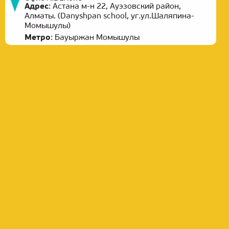
Адрес
:
Астана м-н 22, Ауэзовский район,
Алматы. (Danyshpan school, уг.ул.Шаляпина-
Момышулы)
Метро
:
Бауыржан Момышулы