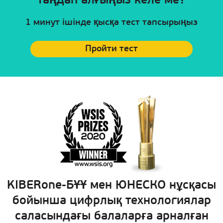
таңдап алғыңыз келе ме?
1 минут ішінде қысқа тест тапсырыңыз
Пройти тест
KIBERone-БҰҰ мен ЮНЕСКО нұсқасы
бойынша цифрлық технологиялар
саласындағы балаларға арналған