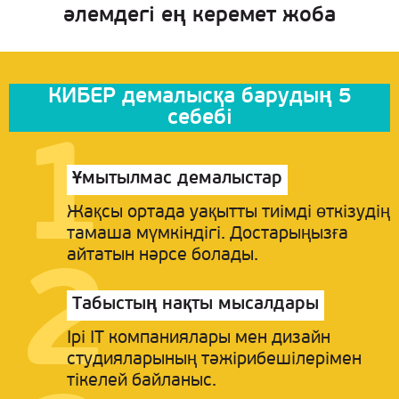
әлемдегі ең керемет жоба
КИБЕР демалысқа барудың 5
себебі
Ұмытылмас демалыстар
Жақсы ортада уақытты тиімді өткізудің
тамаша мүмкіндігі. Достарыңызға
айтатын нәрсе болады.
Табыстың нақты мысалдары
Ірі IT компаниялары мен дизайн
студияларының тәжірибешілерімен
тікелей байланыс.