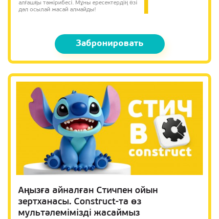
алғашқы тәжірибесі. Мұны ересектердің өзі
дәл осылай жасай алмайды!
Забронировать
Аңызға айналған Стичпен ойын
зертханасы. Construct-та өз
мультәлемімізді жасаймыз