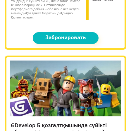
таңдайды: сүйікті ойын, жеке блог немесе
іс-шара парақшасы. Нәтижесінде
портфолиоға дайын жоба және кез келген
мамандықта қажет болатын дағдылар
қалыптасады.
Забронировать
GDevelop 5 қозғалтқышында сүйікті