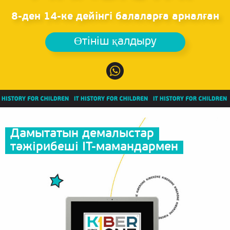
8-ден 14-ке дейінгі балаларға арналған
Өтініш қалдыру
Дамытатын демалыстар
тәжірибеші IT-мамандармен