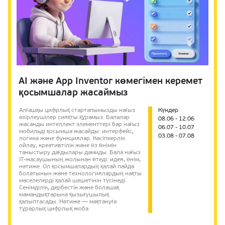
AI және App Inventor көмегімен керемет
қосымшалар жасаймыз
Алғашқы цифрлық стартапымызды нағыз
Күндер
әзірлеушілер сияқты құрамыз. Балалар
08.06 - 12.06
жасанды интеллект элементтері бар нағыз
06.07 - 10.07
мобильді қосымша жасайды: интерфейс,
03.08 - 07.08
логика және функциялар. Кәсіпкерлік
ойлау, креативтілік және өз өнімін
таныстыру дағдылары дамиды. Бала нағыз
IT-жасаушының жолынан өтеді: идея, өнім,
нәтиже. Ол қосымшалардың қалай пайда
болатынын және технологиялардың нақты
мәселелерді қалай шешетінін түсінеді.
Сенімділік, дербестік және болашақ
мамандықтарына қызығушылық
қалыптасады. Нәтиже — мақтануға
тұрарлық цифрлық жоба