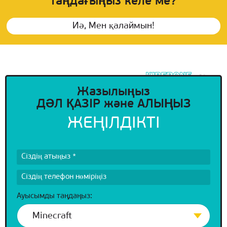
таңдағыңыз келе ме?
Иә, Мен қалаймын!
Жазылыңыз
ДӘЛ ҚАЗІР және АЛЫҢЫЗ
ЖЕҢІЛДІКТІ
Ауысымды таңдаңыз:
Minecraft