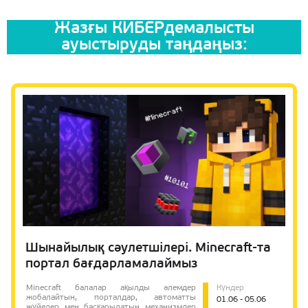
Жазғы КИБЕРдемалысты
ауыстыруды таңдаңыз:
Шынайылық сәулетшілері. Minecraft-та
портал бағдарламалаймыз
Minecraft балалар ақылды әлемдер
Күндер
жобалайтын, порталдар, автоматты
01.06 - 05.06
жүйелер мен басқарылатын механизмдер