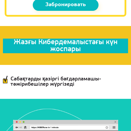
Забронировать
Жазғы Кибердемалыстағы күн
жоспары
Сабақтарды қазіргі бағдарламашы-
тәжірибешілер жүргізеді