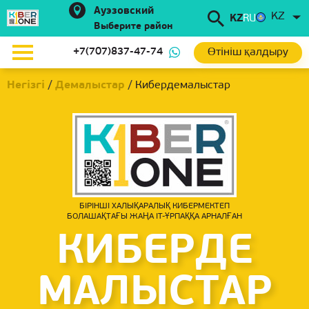
Ауэзовский
KZ
KZ
RU
Выберите район
Өтініш қалдыру
+7(707)837-47-74
Негізгі
/
Демалыстар
/
Кибердемалыстар
БІРІНШІ ХАЛЫҚАРАЛЫҚ КИБЕРМЕКТЕП
БОЛАШАҚТАҒЫ ЖАҢА IT-ҰРПАҚҚА АРНАЛҒАН
КИБЕРДЕ
МАЛЫСТАР