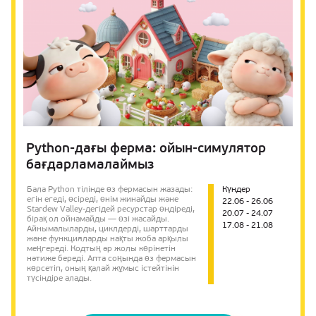
Python-дағы ферма: ойын-симулятор
бағдарламалаймыз
Бала Python тілінде өз фермасын жазады:
Күндер
егін егеді, өсіреді, өнім жинайды және
22.06 - 26.06
Stardew Valley-дегідей ресурстар өндіреді,
20.07 - 24.07
бірақ ол ойнамайды — өзі жасайды.
17.08 - 21.08
Айнымалыларды, циклдерді, шарттарды
және функцияларды нақты жоба арқылы
меңгереді. Кодтың әр жолы көрінетін
нәтиже береді. Апта соңында өз фермасын
көрсетіп, оның қалай жұмыс істейтінін
түсіндіре алады.